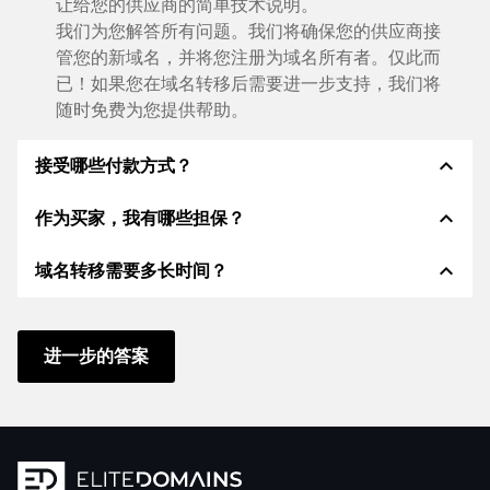
让给您的供应商的简单技术说明。
我们为您解答所有问题。我们将确保您的供应商接
管您的新域名，并将您注册为域名所有者。仅此而
已！如果您在域名转移后需要进一步支持，我们将
随时免费为您提供帮助。
expand_less
接受哪些付款方式？
expand_less
作为买家，我有哪些担保？
我们使用 SEPA 作为预付费，并使用 STRIPE 作为支
付服务提供商，以提供可用的支付方式，例如：信用
expand_less
域名转移需要多长时间？
卡、PayPal、Klarna、ApplePay、GooglePay、支
作为买方，我们始终向您保证以下证券。这就是我们的
付宝或当地供应商：信用卡、PayPal、Klarna、
名称所代表的意义n:
ApplePay、GooglePay、支付宝或本地供应商。
域名转移到新的提供商是通过自动程序实时进行的。只
根据德国法律，ELITEDOMAINS GmbH 担任
域名
要您及时采取行动，并且您的供应商没有任何问题，一
进一步的答案
托管人
。
切都会在几分钟内完成。
如果卖方的域名交付出现问题，您将获得
退款
。
在某些例外情况下，您的付款将在 48 小时后得到确
只有在
受托人控制域名
后，卖方才能收到钱。
认。但是，只有在我们确认收到您的付款后，域名转移
您可以随时通过
聊天、电话或电子邮件
快速、直接
才会立即开始。在这种情况下，我们将通过电子邮件通