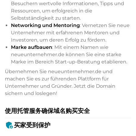
Besuchern wertvolle Informationen, Tipps und
Ressourcen, um erfolgreich in die
Selbstständigkeit zu starten.
Networking und Mentoring
: Vernetzen Sie neue
Unternehmer mit erfahrenen Mentoren und
Investoren, um deren Erfolg zu fördern.
Marke aufbauen
: Mit einem Namen wie
neueunternehmer.de können Sie eine starke
Marke im Bereich Start-up-Beratung etablieren.
Übernehmen Sie neueunternehmer.de und
machen Sie es zur führenden Plattform für
Unternehmer und Gründer. Jetzt die Domain
sichern und loslegen!
使用托管服务确保域名购买安全
admin_panel_settings
买家受到保护