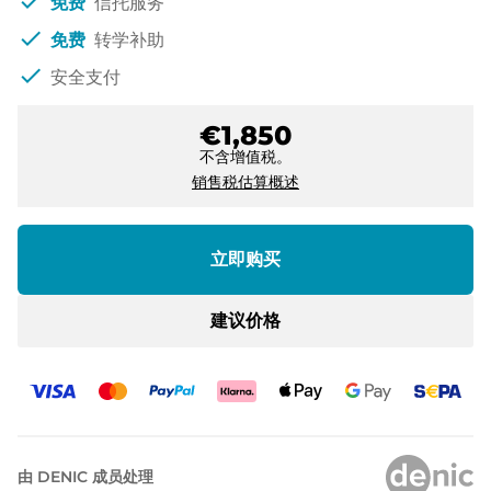
check
免费
信托服务
check
免费
转学补助
check
安全支付
€1,850
不含增值税。
销售税估算概述
立即购买
建议价格
由 DENIC 成员处理